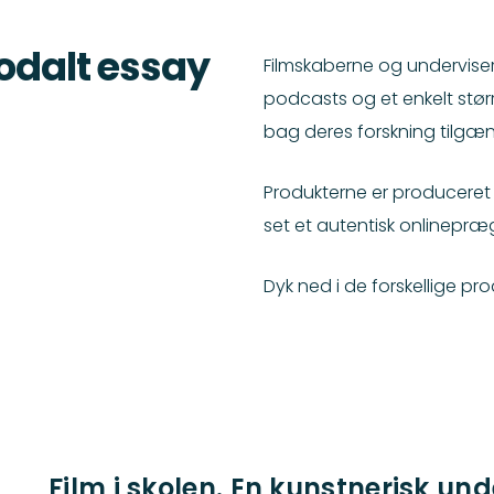
odalt essay
Filmskaberne og undervise
podcasts og et enkelt stør
bag deres forskning tilgæ
Produkterne er produceret 
set et autentisk onlinepræ
Dyk ned i de forskellige pr
Film i skolen. En kunstnerisk un