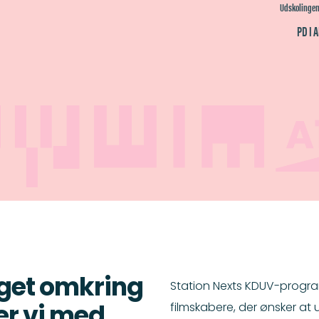
Udskolinge
PD I 
oget omkring
Station Nexts KDUV-program
filmskabere, der ønsker at
er vi med