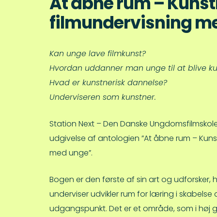
At åbne rum – Kunst
filmundervisning m
Kan unge lave filmkunst?
Hvordan uddanner man unge til at blive k
Hvad er kunstnerisk dannelse?
Underviseren som kunstner.
Station Next – Den Danske Ungdomsfilmskole – 
udgivelse af antologien ”At åbne rum – Kunst
med unge”.
Bogen er den første af sin art og udforsker
underviser udvikler rum for læring i skabelse 
udgangspunkt. Det er et område, som i høj g