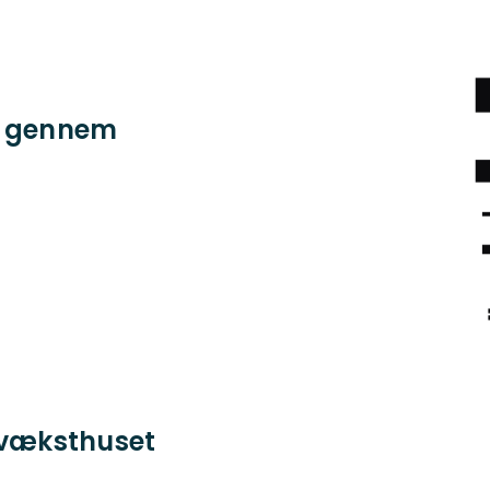
on gennem
mvæksthuset