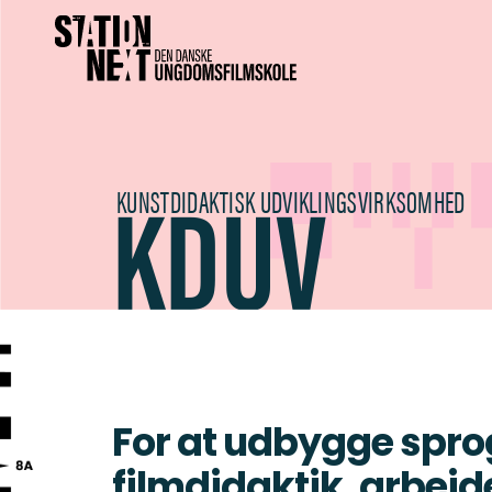
KDUV
KUNSTDIDAKTISK UDVIKLINGSVIRKSOMHED
For at udbygge spr
filmdidaktik, arbejd