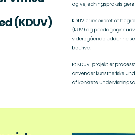
og vejledningspraksis genn
KDUV er inspireret af begr
hed (KDUV)
(KUV) og pædagogisk udvik
videregående uddannelser 
bedrive.
Et KDUV-projekt er processt
anvender kunstneriske unde
af konkrete undervisningsakt