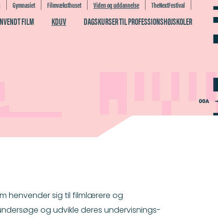
n
Gymnasiet
Filmvæksthuset
Viden og uddannelse
TheNextFestival
ANVENDT FILM
KDUV
DAGSKURSER TIL PROFESSIONSHØJSKOLER
 henvender sig til filmlærere og
 undersøge og udvikle deres undervisnings-