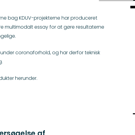
rne bag KDUV-projekterne har produceret
re multimodalt essay for at gøre resultaterne
ngelige.
under coronaforhold, og har derfor teknisk
g.
odukter herunder.
dersøgelse af