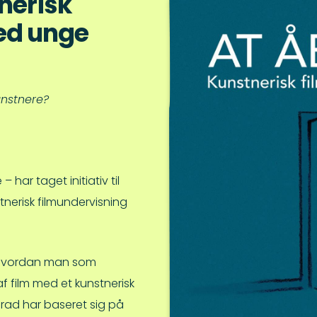
nerisk
ed unge
unstnere?
har taget initiativ til
nerisk filmundervisning
, hvordan man som
af film med et kunstnerisk
rad har baseret sig på