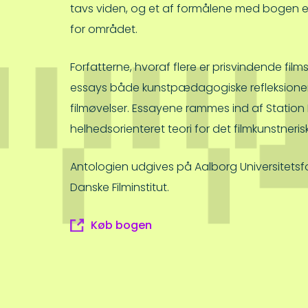
tavs viden, og et af formålene med bogen er
for området.
Forfatterne, hvoraf flere er prisvindende film
essays både kunstpædagogiske refleksioner
filmøvelser. Essayene rammes ind af Station
helhedsorienteret teori for det filmkunstneri
Antologien udgives på Aalborg Universitetsfo
Danske Filminstitut.
Køb bogen