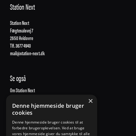
Station Next
Station Next
Fægtesalsvej 7
2650 Hvidovre
Tlf. 3677 4940
mail@station-next.dk
Se også
Om Station Next
×
Medarbejdere
Denne hjemmeside bruger
Oversigt over alle sider
cookies
Denne hjemmeside bruger cookies til at
forbedre brugeroplevelsen. Ved at bruge
vores hjemmeside giver du samtykke til alle