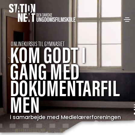
KOM GODT I
ONLINEKURSUS TIL GYMNASIET
GANG MED
DOKUMENTARFIL
MEN
i samarbejde med Medielærerforeningen